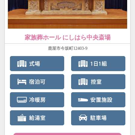
家族葬ホール にしはら中央斎場
鹿屋市今坂町12403-9