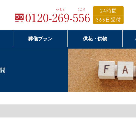
葬儀プラン
供花・供物