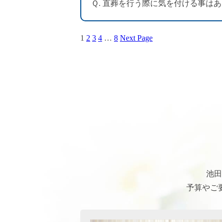
Ｑ. 直葬を行う際に気を付ける事は
1
2
3
4
…
8
Next Page
池田
予算やご