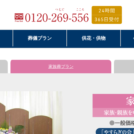
葬儀プラン
供花・供物
家族葬
プラン