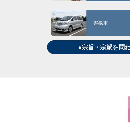
●宗旨・宗派を問