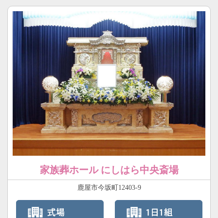
家族葬ホール にしはら中央斎場
鹿屋市今坂町12403-9