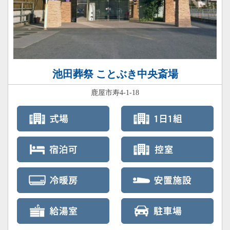
池田葬祭 ことぶき中央斎場
鹿屋市寿4-1-18