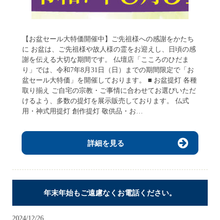
【お盆セール大特価開催中】ご先祖様への感謝をかたち
に お盆は、ご先祖様や故人様の霊をお迎えし、日頃の感
謝を伝える大切な期間です。 仏壇店「こころのひだま
り」では、令和7年8月31日（日）までの期間限定で「お
盆セール大特価」を開催しております。 ■ お盆提灯 各種
取り揃え ご自宅の宗教・ご事情に合わせてお選びいただ
けるよう、多数の提灯を展示販売しております。 仏式
用・神式用提灯 創作提灯 敬供品・お…
詳細を見る
年末年始もご遠慮なくお電話ください。
2024/12/26