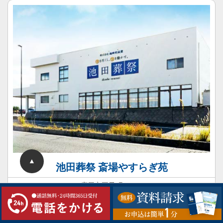
▲
池田葬祭 斎場やすらぎ苑
鹿屋市王子町3967-3