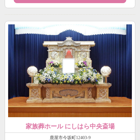
家族葬ホール にしはら中央斎場
鹿屋市今坂町12403-9