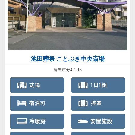
池田葬祭 ことぶき中央斎場
鹿屋市寿4-1-18