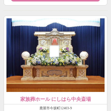
家族葬ホール にしはら中央斎場
鹿屋市今坂町12403-9