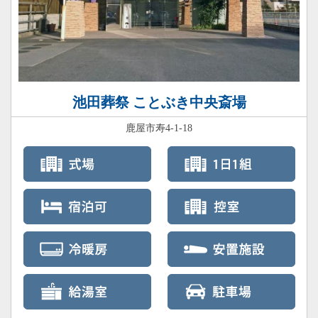
池田葬祭 ことぶき中央斎場
鹿屋市寿4-1-18