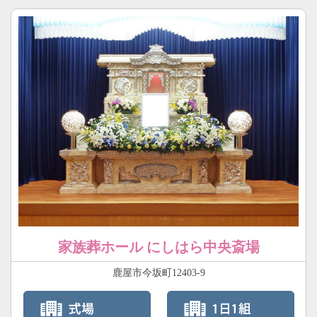
家族葬ホール にしはら中央斎場
鹿屋市今坂町12403-9