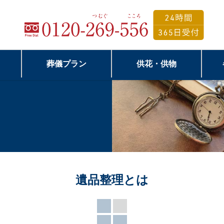
葬儀プラン
供花・供物
遺品整理
とは