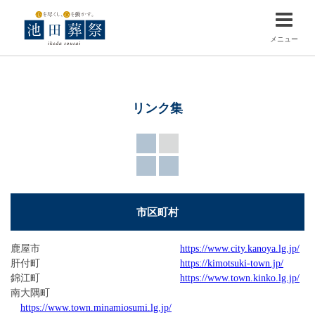
メニュー
リンク集
市区町村
鹿屋市
https://www.city.kanoya.lg.jp/
肝付町
https://kimotsuki-town.jp/
錦江町
https://www.town.kinko.lg.jp/
南大隅町
https://www.town.minamiosumi.lg.jp/