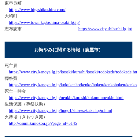
東串良町
https://www.higashikushira.com/
大崎町
https://www.town.kagoshima-osaki.lg.jp/
志布志市
https://www.city.shibushi.lg.jp/
お悔やみに関する情報（鹿屋市）
死亡届
https://www.city.kanoya.lg.jp/koseki/kurashi/koseki/todokede/todokede.h
葬祭費
https://www.city.kanoya.lg.jp/kokukenho/kenko/hoken/kenkohoken/kenk
死亡一時金
https://www.city.kanoya.lg.jp/nenkin/kurashi/kokuminnenkin.html
生活保護（葬祭扶助）
https://www.city.kanoya.lg.jp/hogo1/shise/sekatsuhogo.html
火葬場（きもつき苑）
http://osumikimokou.jp/?page_id=5145