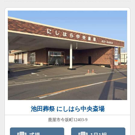
池田葬祭 にしはら中央斎場
鹿屋市今坂町12403-9