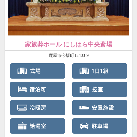
家族葬ホール にしはら中央斎場
鹿屋市今坂町12403-9