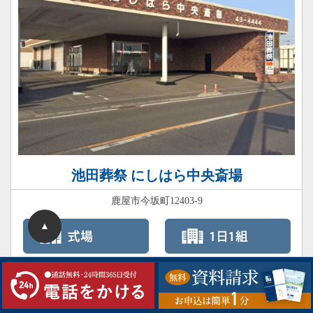
池田葬祭 にしはら中央斎場
鹿屋市今坂町12403-9
▲