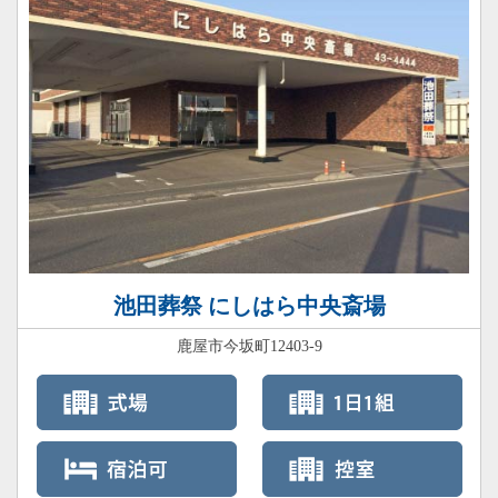
池田葬祭 にしはら中央斎場
鹿屋市今坂町12403-9