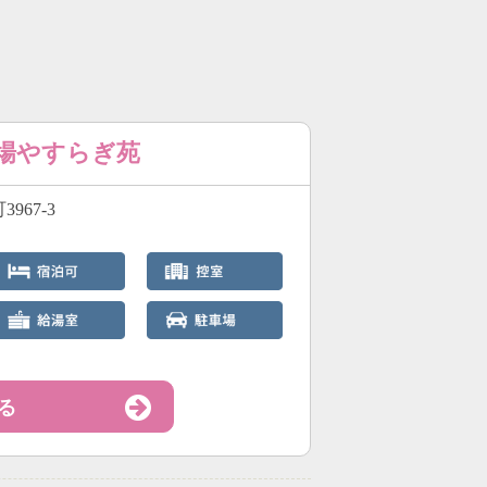
斎場やすらぎ苑
967-3
る