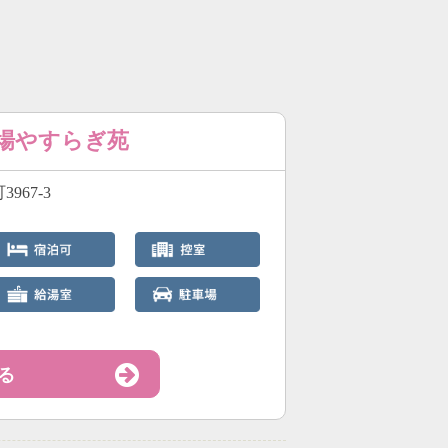
斎場やすらぎ苑
967-3
る