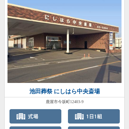
池田葬祭 にしはら中央斎場
鹿屋市今坂町12403-9