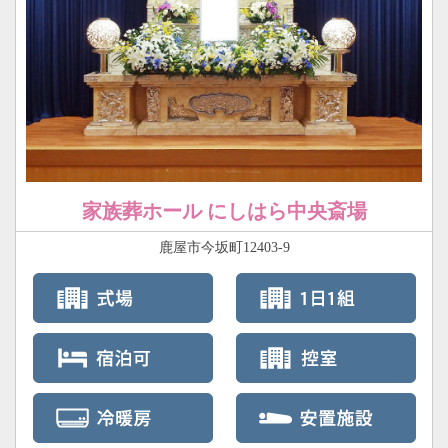
家族葬ホール にしはら中央斎場
鹿屋市今坂町12403-9