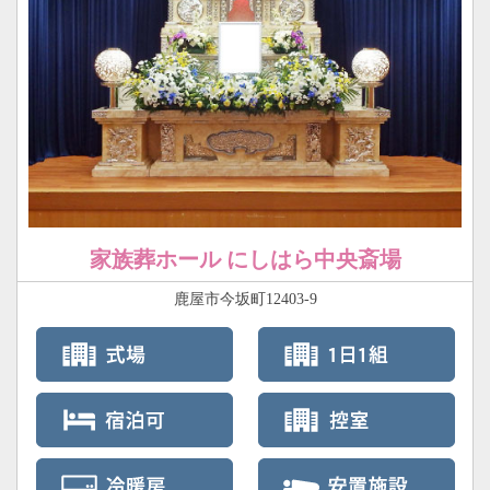
家族葬ホール にしはら中央斎場
鹿屋市今坂町12403-9