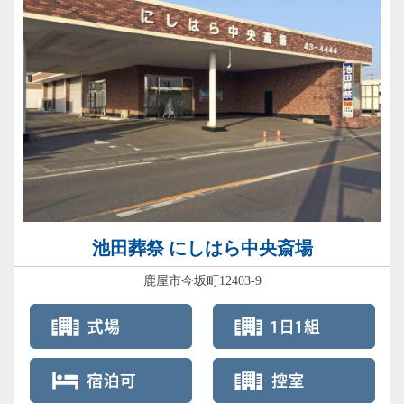
池田葬祭 にしはら中央斎場
鹿屋市今坂町12403-9