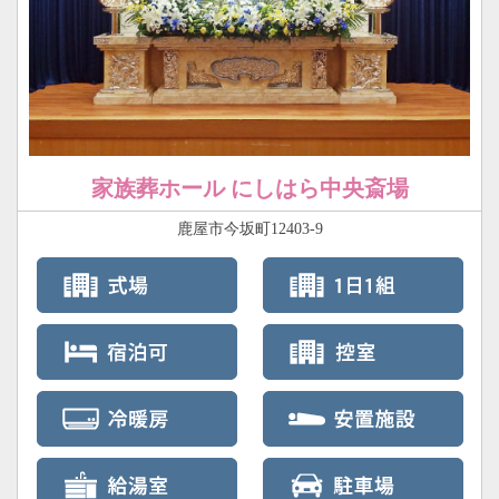
家族葬ホール にしはら中央斎場
鹿屋市今坂町12403-9