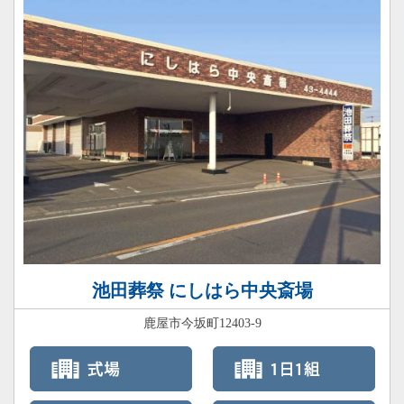
池田葬祭 にしはら中央斎場
鹿屋市今坂町12403-9