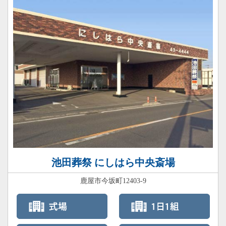
池田葬祭 にしはら中央斎場
鹿屋市今坂町12403-9