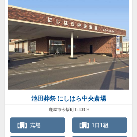
池田葬祭 にしはら中央斎場
鹿屋市今坂町12403-9