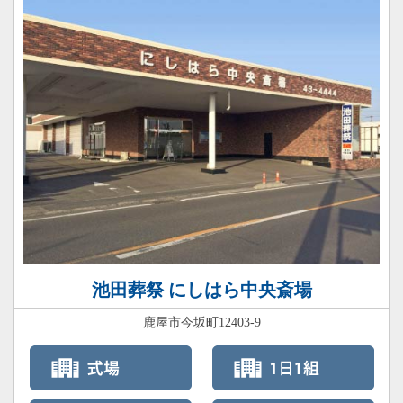
池田葬祭 にしはら中央斎場
鹿屋市今坂町12403-9