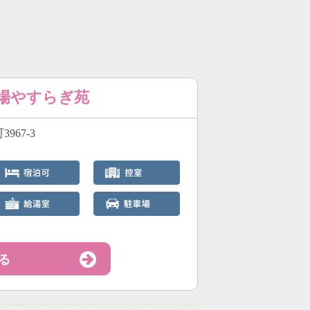
斎場やすらぎ苑
967-3
る