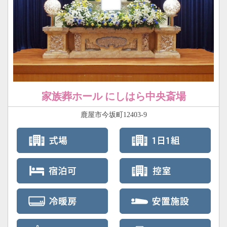
家族葬ホール にしはら中央斎場
鹿屋市今坂町12403-9