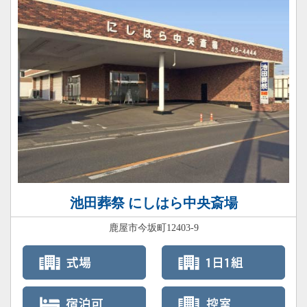
池田葬祭 にしはら中央斎場
鹿屋市今坂町12403-9