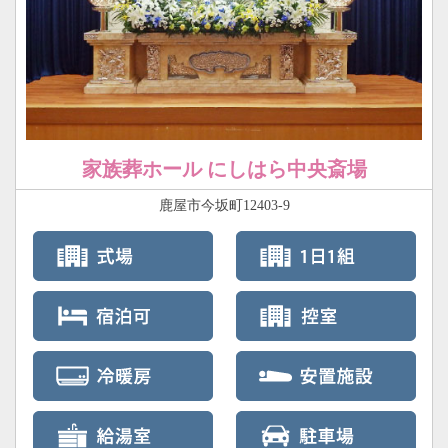
家族葬ホール にしはら中央斎場
鹿屋市今坂町12403-9