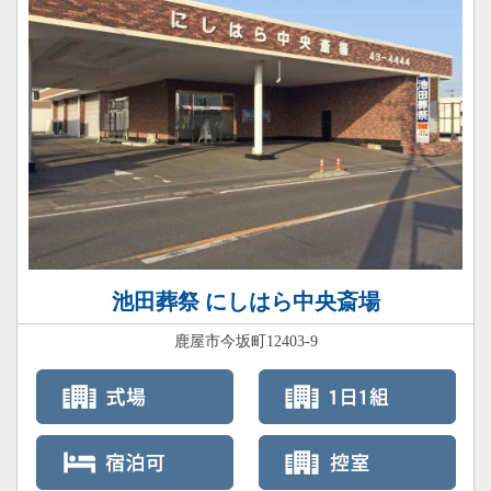
池田葬祭 にしはら中央斎場
鹿屋市今坂町12403-9