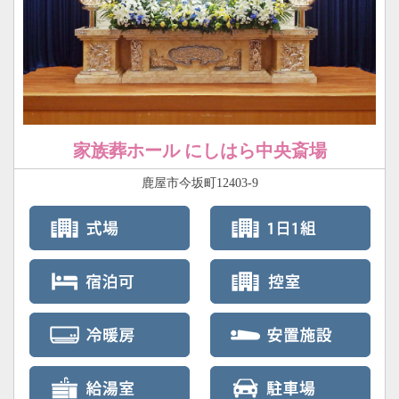
家族葬ホール にしはら中央斎場
鹿屋市今坂町12403-9