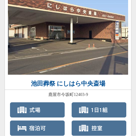
池田葬祭 にしはら中央斎場
鹿屋市今坂町12403-9