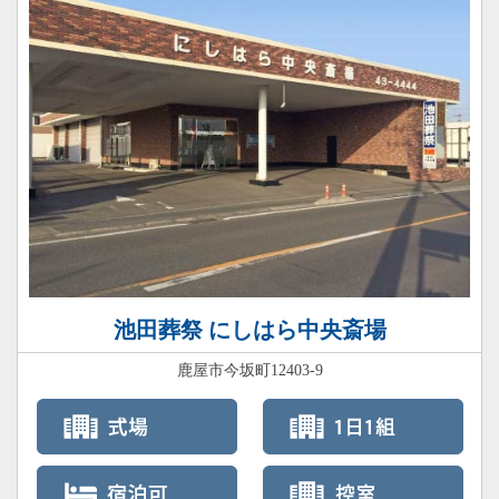
池田葬祭 にしはら中央斎場
鹿屋市今坂町12403-9