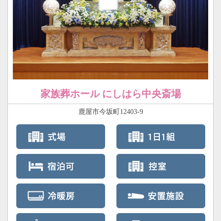
家族葬ホール にしはら中央斎場
鹿屋市今坂町12403-9