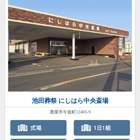
池田葬祭 にしはら中央斎場
鹿屋市今坂町12403-9