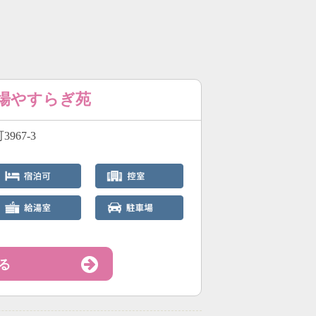
斎場やすらぎ苑
967-3
る