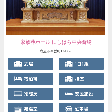
家族葬ホール にしはら中央斎場
鹿屋市今坂町12403-9