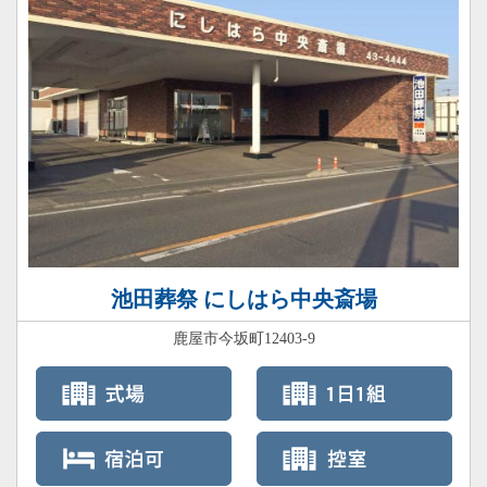
池田葬祭 にしはら中央斎場
鹿屋市今坂町12403-9