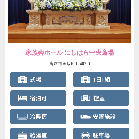
家族葬ホール にしはら中央斎場
鹿屋市今坂町12403-9