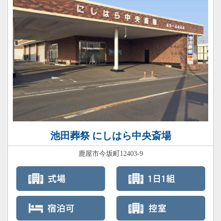
池田葬祭 にしはら中央斎場
鹿屋市今坂町12403-9