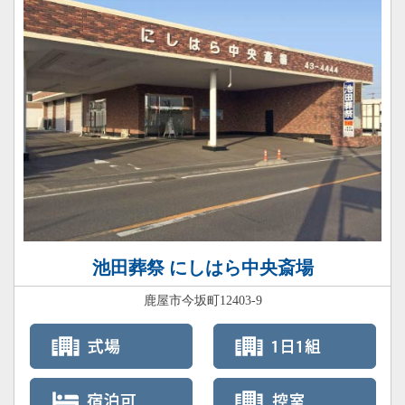
池田葬祭 にしはら中央斎場
鹿屋市今坂町12403-9