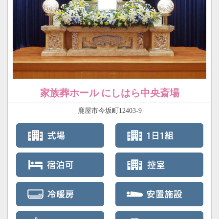
家族葬ホール にしはら中央斎場
鹿屋市今坂町12403-9