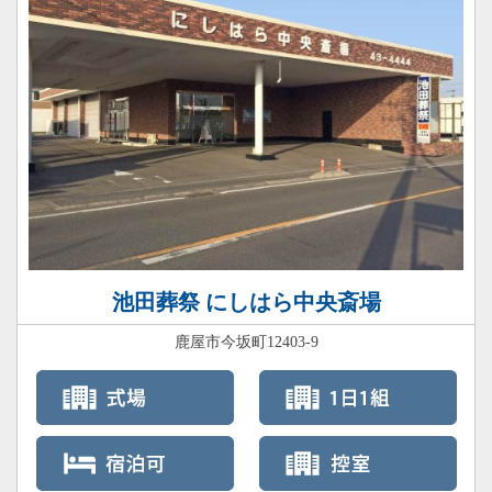
池田葬祭 にしはら中央斎場
鹿屋市今坂町12403-9