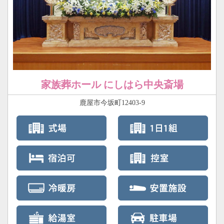
家族葬ホール にしはら中央斎場
鹿屋市今坂町12403-9