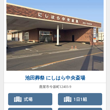
池田葬祭 にしはら中央斎場
鹿屋市今坂町12403-9