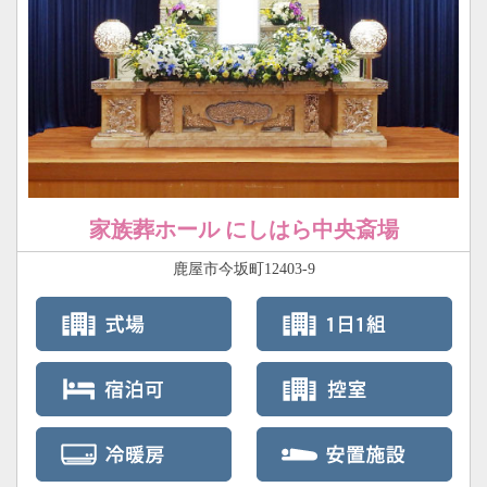
家族葬ホール にしはら中央斎場
鹿屋市今坂町12403-9