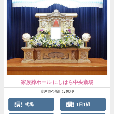
家族葬ホール にしはら中央斎場
鹿屋市今坂町12403-9