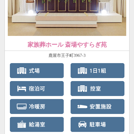
家族葬ホール 斎場やすらぎ苑
鹿屋市王子町3967-3